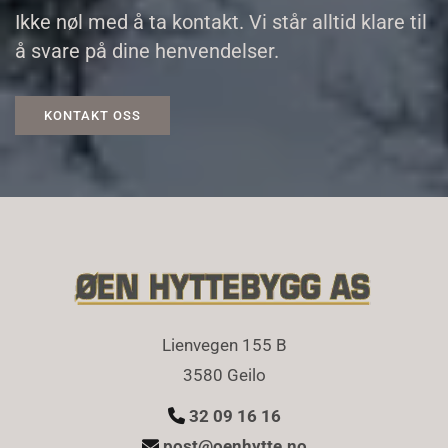
Ikke nøl med å ta kontakt. Vi står alltid klare til
å svare på dine henvendelser.
KONTAKT OSS
Lienvegen 155 B
3580 Geilo
32 09 16 16

post@oenhytte.no
