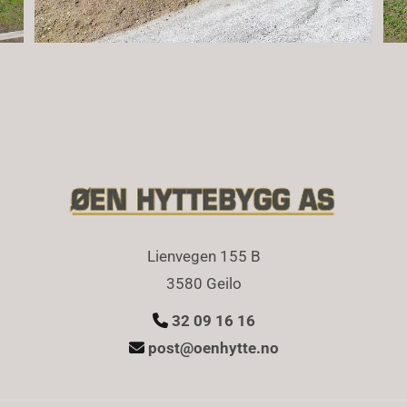
Lienvegen 155 B
3580 Geilo
32 09 16 16

post@oenhytte.no
